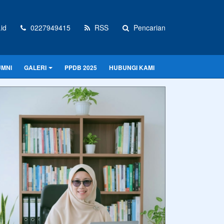
id
0227949415
RSS
Pencarian
UMNI
GALERI
PPDB 2025
HUBUNGI KAMI