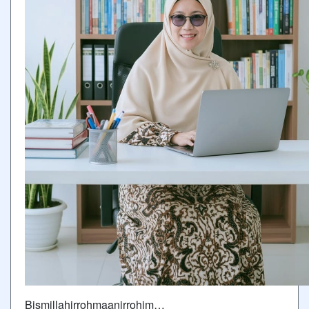
Bismillahirrohmaanirrohim…