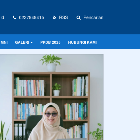
id
0227949415
RSS
Pencarian
UMNI
GALERI
PPDB 2025
HUBUNGI KAMI