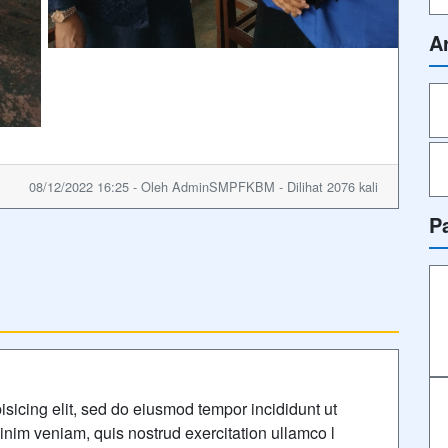
A
08/12/2022 16:25 - Oleh AdminSMPFKBM - Dilihat 2076 kali
P
isicing elit, sed do eiusmod tempor incididunt ut
nim veniam, quis nostrud exercitation ullamco l