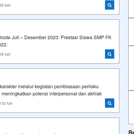
9 kali
iode Juli – Desember 2023: Prestasi Siswa SMP FK
022:
8 kali
rakter melalui kegiatan pembiasaan perilaku
: meningkatkan potensi interpersonal dan akhlak
32 kali
B