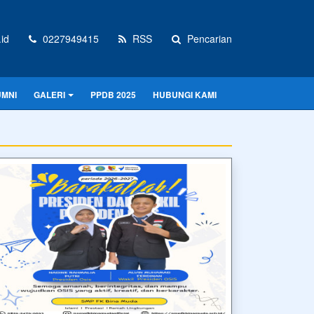
id
0227949415
RSS
Pencarian
UMNI
GALERI
PPDB 2025
HUBUNGI KAMI