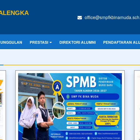
CALENGKA
office@smpfkbinamuda.sch.
 UNGGULAN
PRESTASI
DIREKTORI ALUMNI
PENDAFTARAN AL